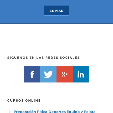
e
T
c
e
ENVIAR
t
x
*
t
(
*
P
(
R
T
E
E
F
L
I
F
X
)
)
*
SÍGUENOS EN LAS REDES SOCIALES
*
CURSOS ONLINE
Preparación Física Deportes Equipo y Pelota