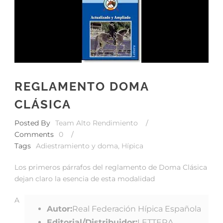
REGLAMENTO DOMA
CLÁSICA
Posted By
Team Alto Rendimiento
/
Comments
0
/
Tags
Adiestramiento y doma
,
Hípica
Los primeros párrafos del reglamento de Doma Clásica
dejan claro la esencia de esta modalidad
A
Autor:
Real Federación Hípica Española
Editorial/Distribuidor:
LETTERA