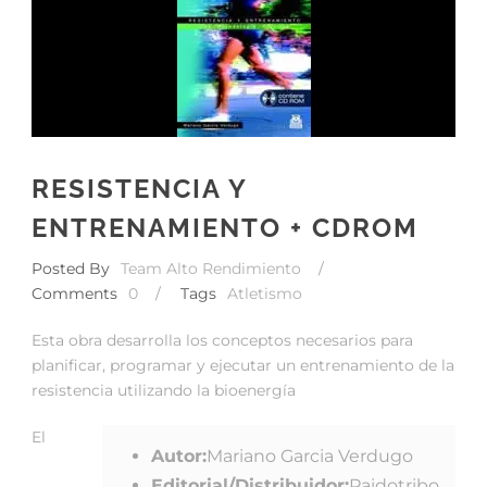
RESISTENCIA Y
ENTRENAMIENTO + CDROM
Posted By
Team Alto Rendimiento
/
Comments
0
/
Tags
Atletismo
Esta obra desarrolla los conceptos necesarios para
planificar, programar y ejecutar un entrenamiento de la
resistencia utilizando la bioenergía
El
Autor:
Mariano Garcia Verdugo
Editorial/Distribuidor:
Paidotribo