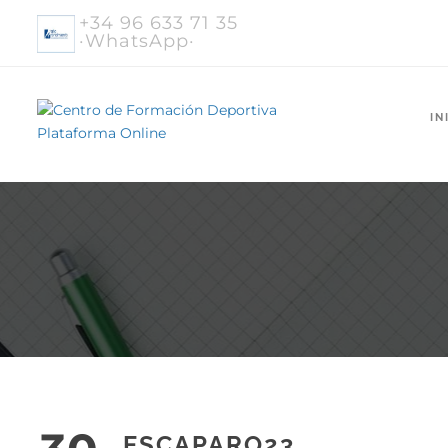
+34 96 633 71 35
·WhatsApp·
IN
ESCAPARO23