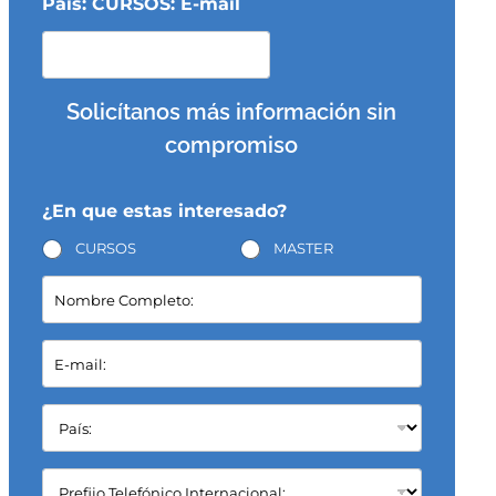
País: CURSOS: E-mail
Solicítanos más información sin
compromiso
¿En que estas interesado?
CURSOS
MASTER
N
o
m
b
E
r
-
e
m
C
a
P
o
i
a
m
l
í
p
*
s
C
l