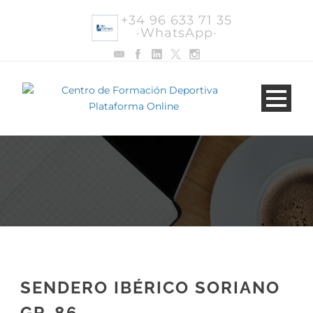
+34 96 633 71 35
·WhatsApp·
SENDERO IBÉRICO SORIANO
GR-86