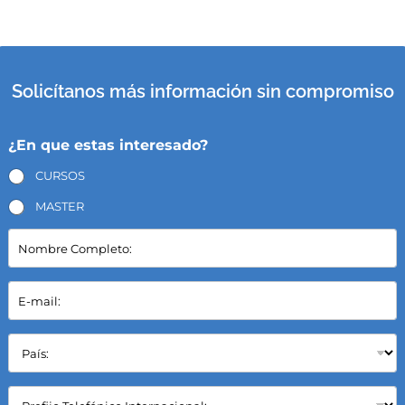
Solicítanos más información sin compromiso
¿En que estas interesado?
CURSOS
MASTER
N
o
m
b
E
r
-
e
m
C
a
P
o
i
a
m
l
í
p
*
s
C