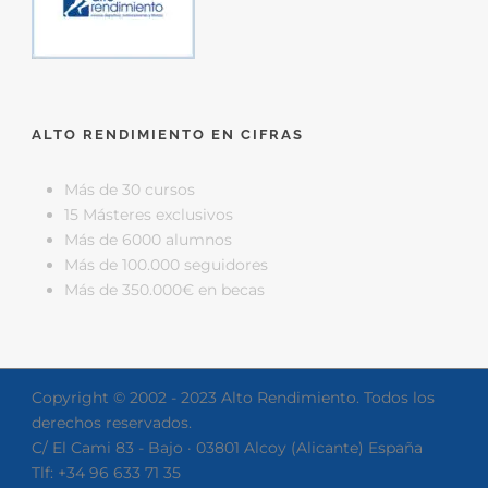
ALTO RENDIMIENTO EN CIFRAS
Más de 30 cursos
15 Másteres exclusivos
Más de 6000 alumnos
Más de 100.000 seguidores
Más de 350.000€ en becas
Copyright © 2002 - 2023 Alto Rendimiento. Todos los
derechos reservados.
C/ El Cami 83 - Bajo · 03801 Alcoy (Alicante) España
Tlf: +34 96 633 71 35