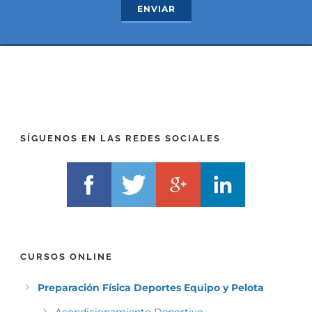
ENVIAR
t
x
*
t
(
*
P
(
R
T
E
E
F
L
I
F
X
)
)
*
SÍGUENOS EN LAS REDES SOCIALES
*
CURSOS ONLINE
Preparación Física Deportes Equipo y Pelota