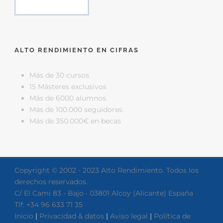
ALTO RENDIMIENTO EN CIFRAS
Más de 30 cursos
15 Másteres exclusivos
Más de 6000 alumnos
Más de 100.000 seguidores
Más de 350.000€ en becas
Copyright © 2002 - 2023 Alto Rendimiento. Todos los
derechos reservados.
C/ El Cami 83 - Bajo · 03801 Alcoy (Alicante) España
Tlf: +34 96 633 71 35
Inicio
|
Privacidad & datos
|
Aviso legal
|
Política de