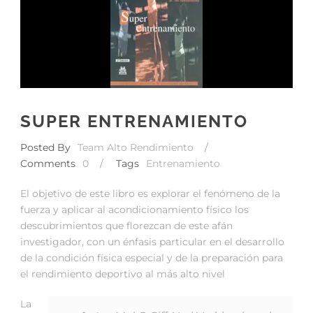
SUPER ENTRENAMIENTO
Posted By
Team Alto Rendimiento
/
Comments
0
/
Tags
Entrenamiento
El objetivo de este libro es explorar el fenómeno de la
fuerza y aplicar al acondicionamiento físico los
descubrimientos que florezcan de este afán
investigador, con un énfasis particular en el desarrollo
de la condición física especial y de la preparación para
el rendimiento deportivo al más alto nivel
La