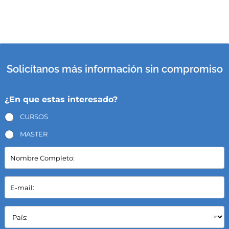
Solicítanos más información sin compromiso
¿En que estas interesado?
CURSOS
MASTER
N
o
m
b
E
r
-
e
m
C
a
P
o
i
a
m