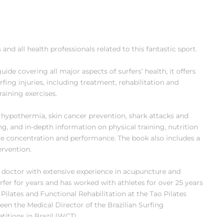
 and all health professionals related to this fantastic sport.
de covering all major aspects of surfers’ health, it offers
fing injuries, including treatment, rehabilitation and
raining exercises.
e, hypothermia, skin cancer prevention, shark attacks and
, and in-depth information on physical training, nutrition
ve concentration and performance. The book also includes a
ervention.
e doctor with extensive experience in acupuncture and
fer for years and has worked with athletes for over 25 years
of Pilates and Functional Rehabilitation at the Tao Pilates
been the Medical Director of the Brazilian Surfing
itions in Brazil (WCT).