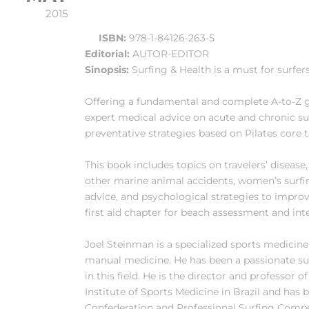
2015
ISBN:
978-1-84126-263-5
Editorial:
AUTOR-EDITOR
Sinopsis:
Surfing & Health is a must for surfers
Offering a fundamental and complete A-to-Z gui
expert medical advice on acute and chronic sur
preventative strategies based on Pilates core t
This book includes topics on travelers’ diseas
other marine animal accidents, women’s surfing
advice, and psychological strategies to impro
first aid chapter for beach assessment and int
Joel Steinman is a specialized sports medicin
manual medicine. He has been a passionate sur
in this field. He is the director and professor 
Institute of Sports Medicine in Brazil and has 
Confederation and Professional Surfing Compet