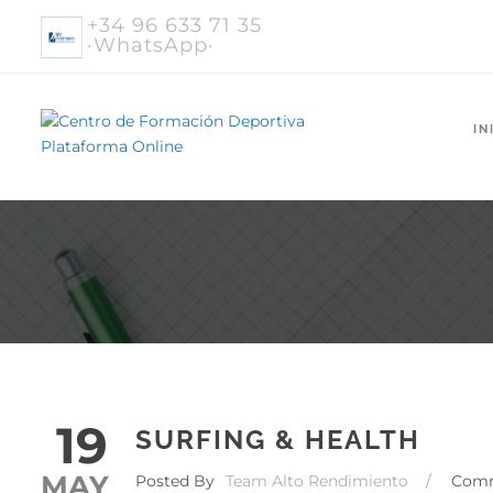
+34 96 633 71 35
·WhatsApp·
IN
19
SURFING & HEALTH
MAY
Posted By
Team Alto Rendimiento
/
Com