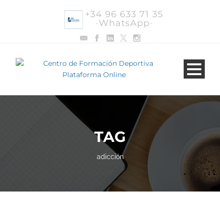
+34 96 633 71 35
·WhatsApp·
TAG
adicción