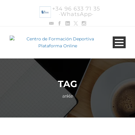
+34 96 633 71 35
·WhatsApp·
TAG
ankle