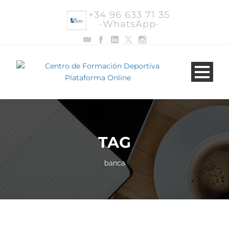
+34 96 633 71 35
·WhatsApp·
TAG
banca