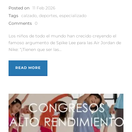
Posted on
11 Feb 2026
Tags
calzado
,
deportes
,
especializado
Comments
0
Los niños de todo el mundo han crecido creyendo el
famoso argumento de Spike Lee para las Air Jordan de
Nike: “¡Tienen que ser las...
READ MORE