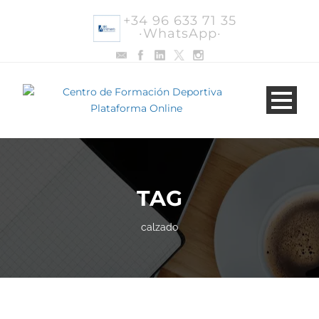
+34 96 633 71 35
·WhatsApp·
TAG
calzado