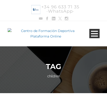
+34 96 633 71 35
·WhatsApp·
TAG
children