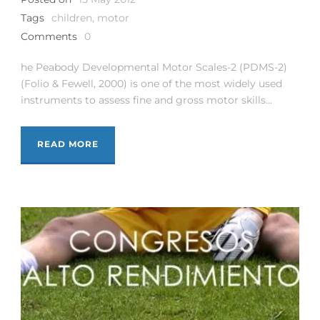
Tags
children
,
motor
Comments
0
he Peabody Developmental Motor Scales-2 (PDMS-2)
(Folio & Fewell, 2000) is one of the most widely used
instruments to assess fine and gross motor skills...
READ MORE