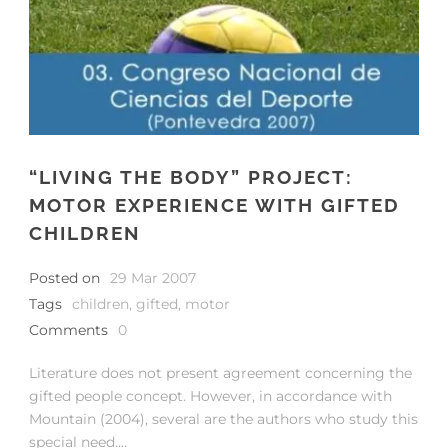
“LIVING THE BODY” PROJECT:
MOTOR EXPERIENCE WITH GIFTED
CHILDREN
Posted on
29 Mar 2007
Tags
children
,
gifted
,
motor
Comments
0
Literature does not present agreement concerning the
gifted people concept. However, in accordance with
Mountain (2004), several are the authors who study this
special need....