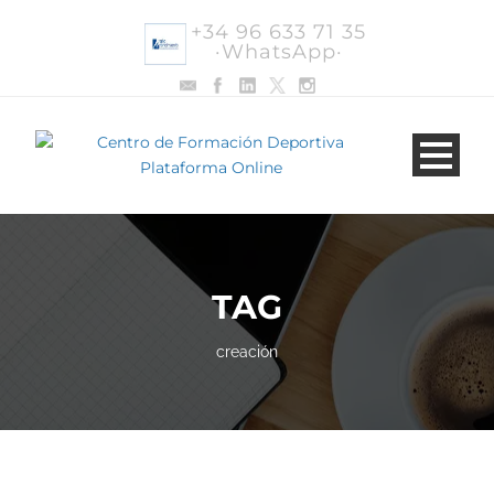
+34 96 633 71 35
·WhatsApp·
TAG
creación