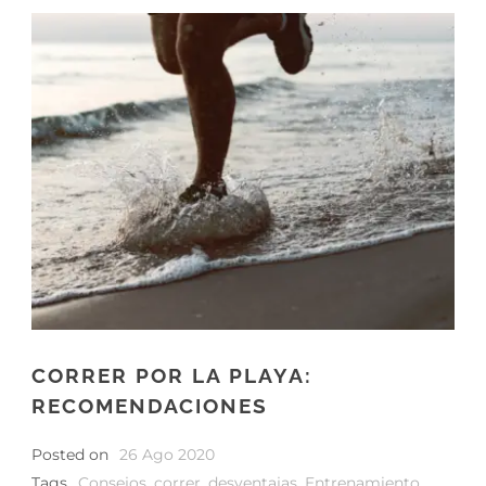
CORRER POR LA PLAYA:
RECOMENDACIONES
Posted on
26 Ago 2020
Tags
Consejos
,
correr
,
desventajas
,
Entrenamiento
,