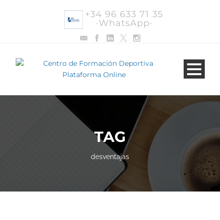
+34 96 633 71 35
·WhatsApp·
TAG
desventajas