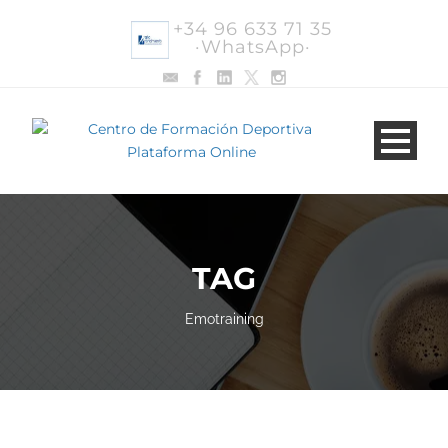
+34 96 633 71 35
·WhatsApp·
TAG
Emotraining