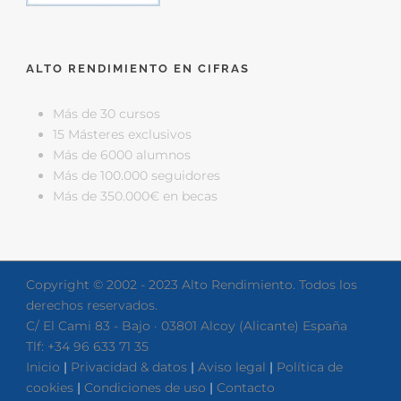
ALTO RENDIMIENTO EN CIFRAS
Más de 30 cursos
15 Másteres exclusivos
Más de 6000 alumnos
Más de 100.000 seguidores
Más de 350.000€ en becas
Copyright © 2002 - 2023 Alto Rendimiento. Todos los
derechos reservados.
C/ El Cami 83 - Bajo · 03801 Alcoy (Alicante) España
Tlf: +34 96 633 71 35
Inicio
|
Privacidad & datos
|
Aviso legal
|
Política de
cookies
|
Condiciones de uso
|
Contacto