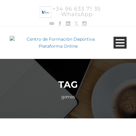
+34 96 633 71 35
·WhatsApp·
TAG
gomas