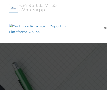
+34 96 633 71 35
·WhatsApp·
IN