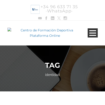
+34 96 633 71 35
·WhatsApp·
TAG
identidad