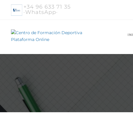
+34 96 633 71 35
·WhatsApp·
IN