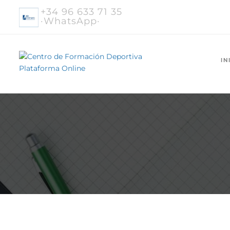
+34 96 633 71 35
·WhatsApp·
IN