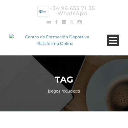
+34 96 633 71 35
·WhatsApp·
TAG
juegos reducidos