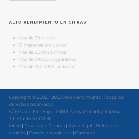
ALTO RENDIMIENTO EN CIFRAS
Más de 30 cursos
15 Másteres exclusivos
Más de 6000 alumnos
Más de 100.000 seguidores
Más de 350.000€ en becas
Copyright © 2002 - 2023 Alto Rendimiento. Todos los
derechos reservados.
C/ El Cami 83 - Bajo · 03801 Alcoy (Alicante) España
Tlf: +34 96 633 71 35
Inicio
|
Privacidad & datos
|
Aviso legal
|
Política de
cookies
|
Condiciones de uso
|
Contacto