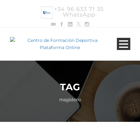
+34 96 633 71 35
·WhatsApp·
TAG
magisterio