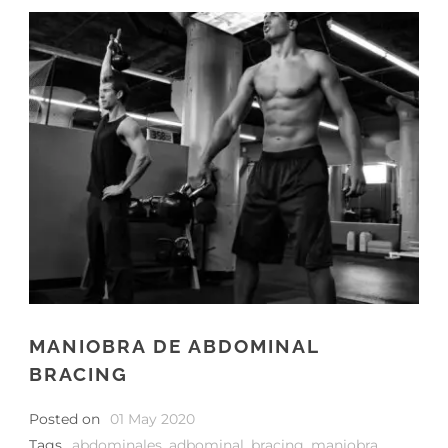
MANIOBRA DE ABDOMINAL
BRACING
Posted on
01 May 2020
Tags
abdominales
,
adbominal
,
bracing
,
maniobra