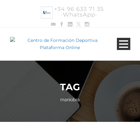
+34 96 633 71 35
·WhatsApp·
TAG
maniobra