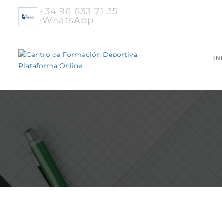
+34 96 633 71 35
·WhatsApp·
IN