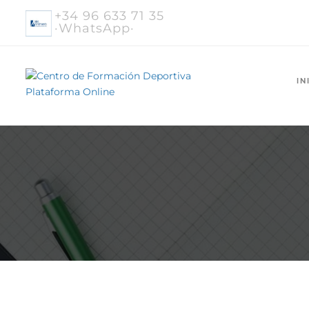
+34 96 633 71 35
·WhatsApp·
IN