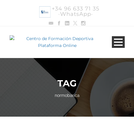
+34 96 633 71 35
·WhatsApp·
TAG
normobarica