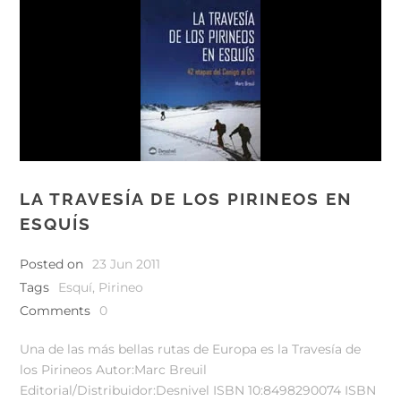
LA TRAVESÍA DE LOS PIRINEOS EN
ESQUÍS
Posted on
23 Jun 2011
Tags
Esquí
,
Pirineo
Comments
0
Una de las más bellas rutas de Europa es la Travesía de
los Pirineos Autor:Marc Breuil
Editorial/Distribuidor:Desnivel ISBN 10:8498290074 ISBN