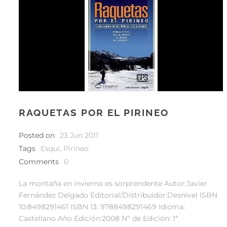
RAQUETAS POR EL PIRINEO
Posted on
23 Jun 2011
Tags
Esquí
,
Pirineo
Comments
0
La montaña en invierno es sorprendente Autor:Javier
Fernández Delgado Editorial/Distribuidor:Desnivel ISBN
10:8498291461 ISBN 13: 9788498291469 Idioma:
Castellano Año Edición:2008 N° de Edición: 1ª