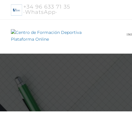
+34 96 633 71 35
·WhatsApp·
IN