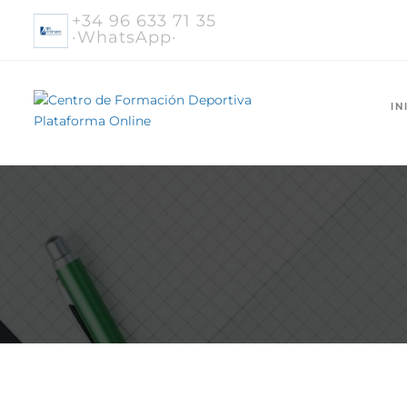
+34 96 633 71 35
·WhatsApp·
IN