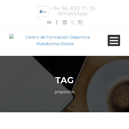
+34 96 633 71 35
·WhatsApp·
TAG
propósitos