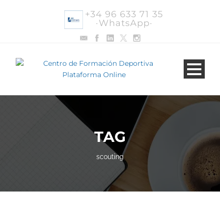
+34 96 633 71 35
·WhatsApp·
TAG
scouting