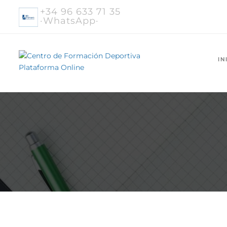
+34 96 633 71 35
·WhatsApp·
IN