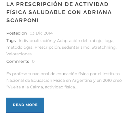
LA PRESCRIPCIÓN DE ACTIVIDAD
FÍSICA SALUDABLE CON ADRIANA
SCARPONI
Posted on
03 Dic 2014
Tags
Individualización y Adaptación del trabajo
,
Ioga
,
metodología
,
Prescripción
,
sedentarismo
,
Stretchhing
,
Valoraciones
Comments
0
Es profesora nacional de educación física por el Instituto
Nacional de Educación Física en Argentina y en 2010 creó
“Vuelta a la Calma, actividad física...
READ MORE