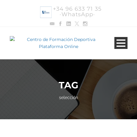
+34 96 633 71 35
·WhatsApp·
TAG
selección