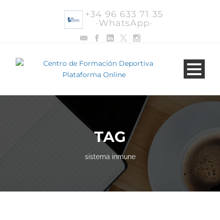
+34 96 633 71 35
·WhatsApp·
TAG
sistema inmune