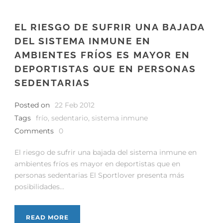
EL RIESGO DE SUFRIR UNA BAJADA
DEL SISTEMA INMUNE EN
AMBIENTES FRÍOS ES MAYOR EN
DEPORTISTAS QUE EN PERSONAS
SEDENTARIAS
Posted on
22 Feb 2012
Tags
frío
,
sedentario
,
sistema inmune
Comments
0
El riesgo de sufrir una bajada del sistema inmune en
ambientes fríos es mayor en deportistas que en
personas sedentarias El Sportlover presenta más
posibilidades...
READ MORE