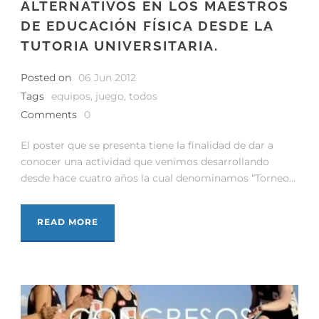
ALTERNATIVOS EN LOS MAESTROS
DE EDUCACIÓN FÍSICA DESDE LA
TUTORIA UNIVERSITARIA.
Posted on
06 Jun 2012
Tags
equipos
,
juego
,
todos
Comments
0
El poster que se presenta tiene la finalidad de dar a
conocer una actividad que venimos desarrollando
desde hace cuatro años la cual denominamos “Torneo...
READ MORE