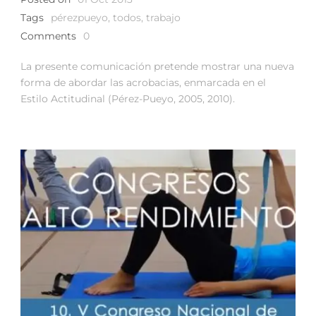
Tags
pérezpueyo
,
todos
,
trabajo
Comments
0
La presente comunicación pretende mostrar una nueva
forma de abordar las acrobacias, enmarcada en el
Estilo Actitudinal (Pérez-Pueyo, 2005, 2010).