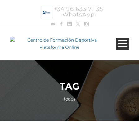
+34 96 633 71 35
·WhatsApp·
TAG
todos