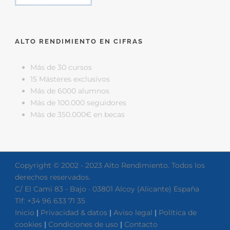
ALTO RENDIMIENTO EN CIFRAS
Más de 30 cursos
15 Másteres exclusivos
Más de 6000 alumnos
Más de 100.000 seguidores
Más de 350.000€ en becas
Copyright © 2002 - 2023 Alto Rendimiento. Todos los
derechos reservados.
C/ El Cami 83 - Bajo · 03801 Alcoy (Alicante) España
Tlf: +34 96 633 71 35
Inicio
|
Privacidad & datos
|
Aviso legal
|
Política de
cookies
|
Condiciones de uso
|
Contacto