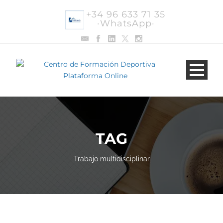
+34 96 633 71 35
·WhatsApp·
TAG
Trabajo multidisciplinar