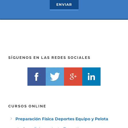
R
T
ENVIAR
E
E
F
L
I
F
X
)
)
*
*
SÍGUENOS EN LAS REDES SOCIALES
CURSOS ONLINE
Preparación Física Deportes Equipo y Pelota