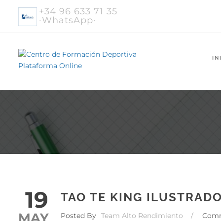
+34 96 633 71 35
·WhatsApp·
IN
19
TAO TE KING ILUSTRAD
MAY
Posted By
Team Alto Rendimiento
/
Com