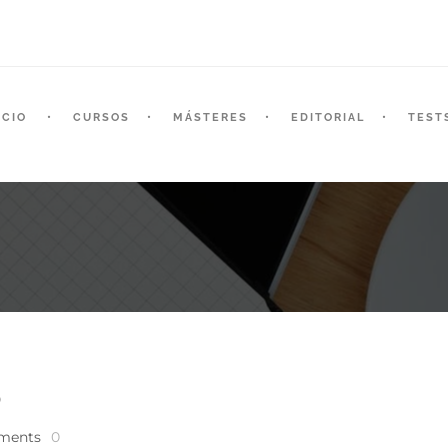
ICIO
CURSOS
MÁSTERES
EDITORIAL
TEST
O
ments
0