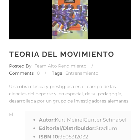
TEORIA DEL MOVIMIENTO
Posted By
Team Alto Rendimiento
/
Comments
0
/
Tags
Entrenamiento
Una obra clásica y prestigiosa en el campo de las
ciencias del deporte y, en especial, de su pedagogía,
desarrollada por un grupo de investigadores alemanes
El
Autor:
Kurt MeinelGunter Schnabel
Editorial/Distribuidor:
Stadium
ISBN 10:
9505312032