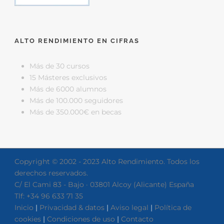
ALTO RENDIMIENTO EN CIFRAS
Más de 30 cursos
15 Másteres exclusivos
Más de 6000 alumnos
Más de 100.000 seguidores
Más de 350.000€ en becas
Copyright © 2002 - 2023 Alto Rendimiento. Todos los
derechos reservados.
C/ El Cami 83 - Bajo · 03801 Alcoy (Alicante) España
Tlf: +34 96 633 71 35
Inicio
|
Privacidad & datos
|
Aviso legal
|
Política de
cookies
|
Condiciones de uso
|
Contacto