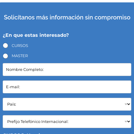
Solicítanos más información sin compromiso
¿En que estas interesado?
CURSOS
MASTER
N
o
m
b
E
r
-
e
m
C
a
P
o
i
a
m
l
í
p
*
s
C
l
:
a
e
*
m
t