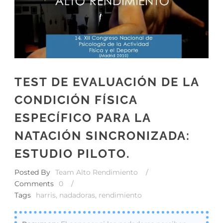
TEST DE EVALUACIÓN DE LA
CONDICIÓN FÍSICA
ESPECÍFICO PARA LA
NATACIÓN SINCRONIZADA:
ESTUDIO PILOTO.
Posted By
Team Alto Rendimiento
/
Comments
0
/
Tags
harris
,
nadadoras
,
rendimiento