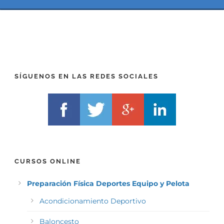
(
*
P
(
R
T
E
E
F
L
I
F
X
)
)
*
SÍGUENOS EN LAS REDES SOCIALES
*
CURSOS ONLINE
Preparación Física Deportes Equipo y Pelota
Acondicionamiento Deportivo
Baloncesto