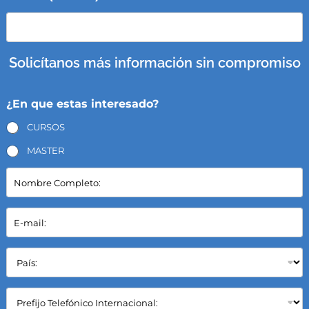
Solicítanos más información sin compromiso
¿En que estas interesado?
CURSOS
MASTER
N
o
m
b
E
r
-
e
m
C
a
P
o
i
a
m
l
í
p
*
s
C
l
:
a