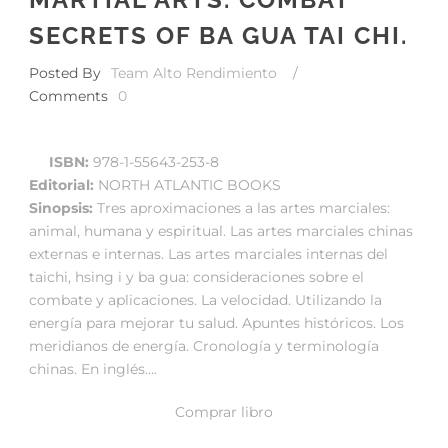
SECRETS OF BA GUA TAI CHI.
Posted By
Team Alto Rendimiento
/
Comments
0
ISBN:
978-1-55643-253-8
Editorial:
NORTH ATLANTIC BOOKS
Sinopsis:
Tres aproximaciones a las artes marciales:
animal, humana y espiritual. Las artes marciales chinas
externas e internas. Las artes marciales internas del
taichi, hsing i y ba gua: consideraciones sobre el
combate y aplicaciones. La velocidad. Utilizando la
energía para mejorar tu salud. Apuntes históricos. Los
meridianos de energía. Cronología y terminología
chinas. En inglés….
Comprar libro