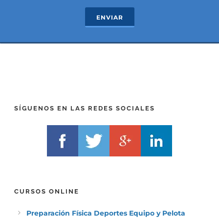
e
T
c
e
ENVIAR
t
x
*
t
(
*
P
(
R
T
E
E
F
L
I
F
X
)
)
*
SÍGUENOS EN LAS REDES SOCIALES
*
CURSOS ONLINE
Preparación Física Deportes Equipo y Pelota