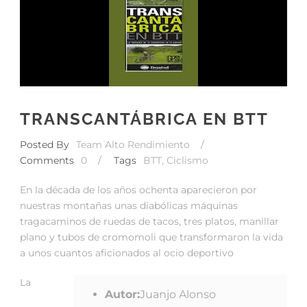
TRANSCANTÁBRICA EN BTT
Posted By
Team Alto Rendimiento
/
Comments
0
/
Tags
BTT
,
Ciclismo
En la década de los años ochenta aparecieron por
nuestras montañas unas diabólicas máquinas
tragacaminos de ruedas de tacos, tres platos, manillar
plano y tubos de cromomoli que transformaron la vida
a unos cuantos aficionados al ocio deportivo
La
Autor:
Juanjo Alonso