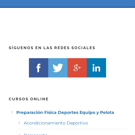
(
*
P
(
R
T
E
E
F
L
I
F
X
)
)
*
SÍGUENOS EN LAS REDES SOCIALES
*
CURSOS ONLINE
Preparación Física Deportes Equipo y Pelota
Acondicionamiento Deportivo