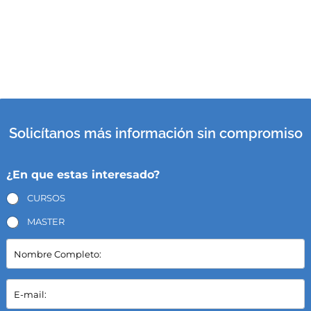
Solicítanos más información sin compromiso
¿En que estas interesado?
CURSOS
MASTER
N
o
m
b
E
r
-
e