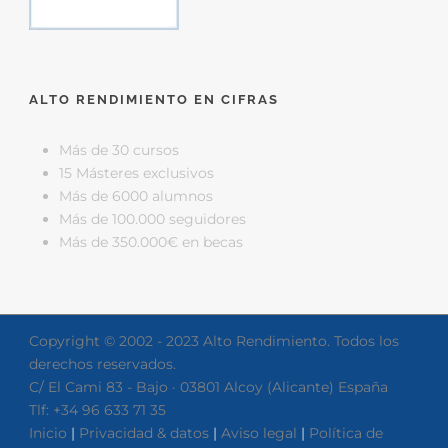
ALTO RENDIMIENTO EN CIFRAS
Más de 30 cursos
15 Másteres exclusivos
Más de 6000 alumnos
Más de 100.000 seguidores
Más de 350.000€ en becas
Copyright © 2002 - 2023 Alto Rendimiento. Todos los
derechos reservados.
C/ El Cami 83 - Bajo · 03801 Alcoy (Alicante) España
Tlf: +34 96 633 71 35
Inicio
|
Privacidad & datos
|
Aviso legal
|
Política de