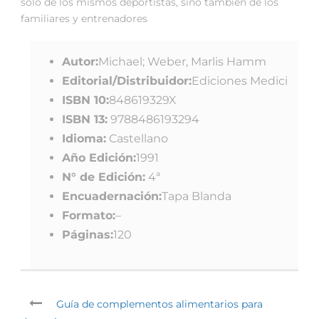
sólo de los mismos deportistas, sino también de los
familiares y entrenadores
Autor:
Michael; Weber, Marlis Hamm
Editorial/Distribuidor:
Ediciones Medici
ISBN 10:
848619329X
ISBN 13:
9788486193294
Idioma:
Castellano
Año Edición:
1991
N° de Edición:
4ª
Encuadernación:
Tapa Blanda
Formato:
–
Páginas:
120
Guía de complementos alimentarios para