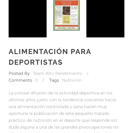
ALIMENTACIÓN PARA
DEPORTISTAS
Posted By
Team Alto Rendimiento
/
Comments
0
/
Tags
Nutrición
La colosal difusión de la actividad deportiva en los
últimos años junto con la tendencia creciente hacia
una alimentación controlada y sana hacen muy
oportuna la publicación de este pequeño tratado
práctico de nutrición en el deporte que responde sin
duda alguna a una de las grandes preocupaciones no