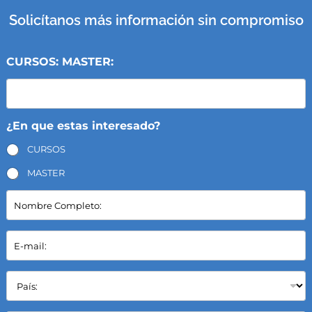
Solicítanos más información sin compromiso
CURSOS: MASTER:
¿En que estas interesado?
CURSOS
MASTER
N
o
m
b
E
r
-
e
m
C
a
P
o
i
a
m
l
í