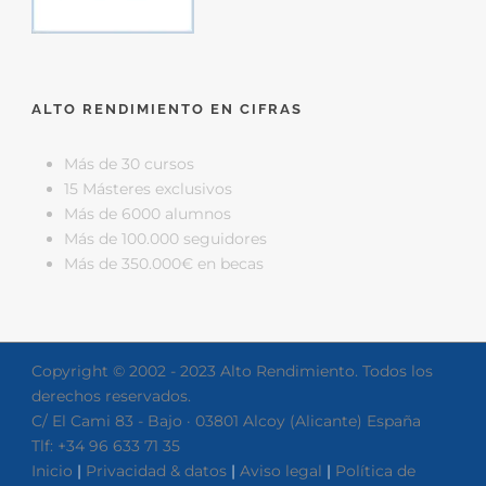
ALTO RENDIMIENTO EN CIFRAS
Más de 30 cursos
15 Másteres exclusivos
Más de 6000 alumnos
Más de 100.000 seguidores
Más de 350.000€ en becas
Copyright © 2002 - 2023 Alto Rendimiento. Todos los
derechos reservados.
C/ El Cami 83 - Bajo · 03801 Alcoy (Alicante) España
Tlf: +34 96 633 71 35
Inicio
|
Privacidad & datos
|
Aviso legal
|
Política de