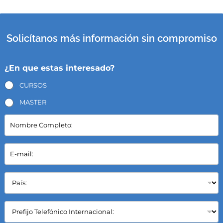
Solicítanos más información sin compromiso
¿En que estas interesado?
CURSOS
MASTER
N
o
m
b
E
r
-
e
m
C
a
P
o
i
a
m
l
í
p
*
s
C
l
:
a
e