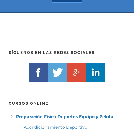
*
t
(
*
P
(
R
T
E
E
F
L
I
F
X
)
)
*
SÍGUENOS EN LAS REDES SOCIALES
*
CURSOS ONLINE
Preparación Física Deportes Equipo y Pelota
Acondicionamiento Deportivo