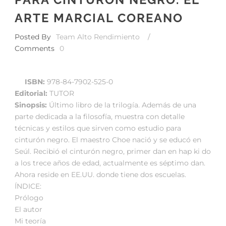
ARTE MARCIAL COREANO
Posted By
Team Alto Rendimiento
/
Comments
0
ISBN:
978-84-7902-525-0
Editorial:
TUTOR
Sinopsis:
Último libro de la trilogía. Además de una
parte dedicada a la filosofía, muestra con detalle
técnicas y estilos que sirven como estudio para
cinturón negro. El maestro Choe nació y se educó en
Seúl. Recibió el cinturón negro, primer dan en hap ki do
a los trece años de edad, actualmente es séptimo dan.
Ahora reside en EE.UU. donde tiene dos escuelas.
ÍNDICE:
Prólogo
El autor
Mi teoría